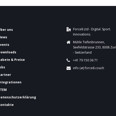
Force8 Ltd - Digital. Sport.
Über uns
Innovations.
News
Mühle Tiefenbrunnen,
Events
Seefeldstrasse 233, 8008 Zur
Downloads
- Switzerland
Pakete & Preise
+41 79 150 36 71
Jobs
info (at) force8.coach
Partner
Integrationen
FTEM
Datenschutzerklärung
Kontakte