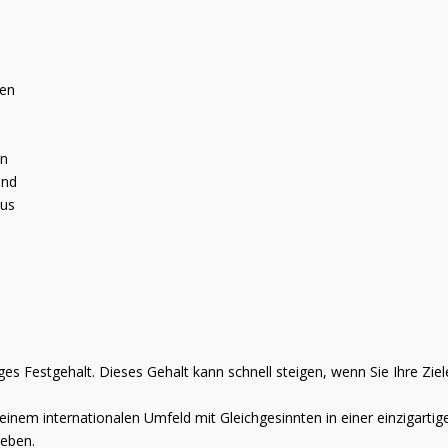
uen
en
und
aus
ges Festgehalt. Dieses Gehalt kann schnell steigen, wenn Sie Ihre Zie
n einem internationalen Umfeld mit Gleichgesinnten in einer einzigart
reben.