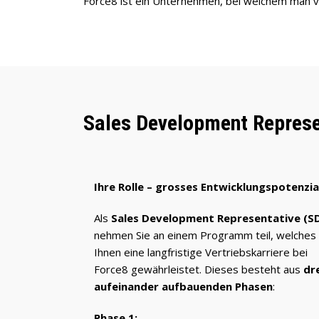
Force8 ist ein Unternehmen, bei welchem man vo
Sales Development Repres
Ihre Rolle – grosses Entwicklungspotenzia
Als
Sales Development Representative (S
nehmen Sie an einem Programm teil, welches
Ihnen eine langfristige Vertriebskarriere bei
Force8 gewährleistet. Dieses besteht aus
dr
aufeinander aufbauenden Phasen
:
Phase 1: