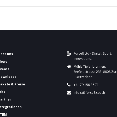
Force8 Ltd - Digital. Sport.
Über uns
Innovations.
News
Mühle Tiefenbrunnen,
Events
Seefeldstrasse 233, 8008 Zur
Downloads
- Switzerland
Pakete & Preise
+41 79 150 36 71
Jobs
info (at) force8.coach
Partner
Integrationen
FTEM