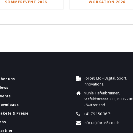
SOMMEREVENT 2026
WORKATION 2026
Force8 Ltd - Digital. Sport.
Über uns
Innovations.
News
Mühle Tiefenbrunnen,
Events
Seefeldstrasse 233, 8008 Zur
Downloads
- Switzerland
Pakete & Preise
+41 79 150 36 71
Jobs
info (at) force8.coach
Partner