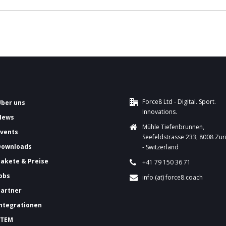
Force8 Ltd - Digital. Sport.
Über uns
Innovations.
News
Mühle Tiefenbrunnen,
Events
Seefeldstrasse 233, 8008 Zur
Downloads
- Switzerland
Pakete & Preise
+41 79 150 36 71
Jobs
info (at) force8.coach
Partner
Integrationen
FTEM