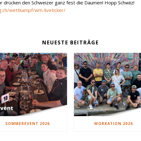
e
r drücken den Schweizer ganz fest die Daumen! Hopp Schwiiz!
g.ch/wettkampf/wm-liveticker/
NEUESTE BEITRÄGE
SOMMEREVENT 2026
WORKATION 2026