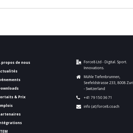
Force8 Ltd - Digital. Sport.
A propos de nous
Innovations.
Actualités
Mühle Tiefenbrunnen,
vénements
Seefeldstrasse 233, 8008 Zur
Downloads
- Switzerland
ortaits & Prix
+41 79 150 36 71
Emplois
info (at) force8.coach
Partenaires
Intégrations
FTEM