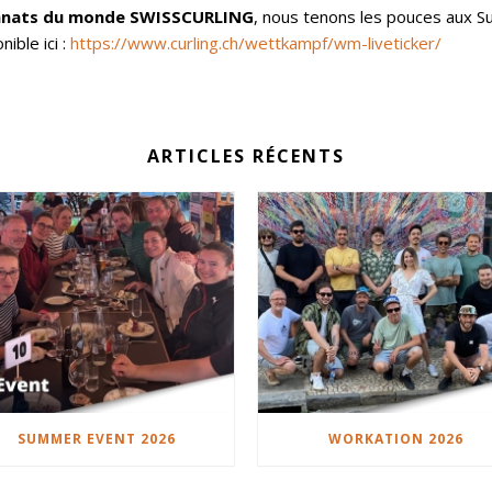
ionnats du monde SWISSCURLING
, nous tenons les pouces aux Sui
ible ici :
https://www.curling.ch/wettkampf/wm-liveticker/
ARTICLES RÉCENTS
SUMMER EVENT 2026
WORKATION 2026