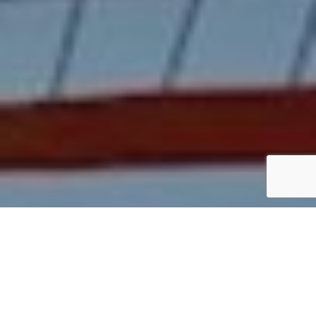
« En collectant
méthodiquement des
données, nous obtenons