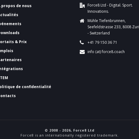
Force8 Ltd - Digital. Sport.
A propos de nous
Innovations.
Actualités
Mühle Tiefenbrunnen,
vénements
Seefeldstrasse 233, 8008 Zur
Downloads
- Switzerland
ortaits & Prix
+41 79 150 36 71
Emplois
info (at) force8.coach
Partenaires
Intégrations
FTEM
olitique de confidentialité
Contacts
© 2008 - 2026, Force8 Ltd
Force8 is an internationally registered trademark.