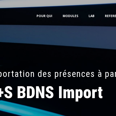
POUR QUI
MODULES
LAB
REFER
portation des présences à pa
+S BDNS Import