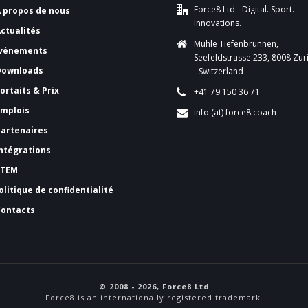
Force8 Ltd - Digital. Sport.
A propos de nous
Innovations.
Actualités
Mühle Tiefenbrunnen,
vénements
Seefeldstrasse 233, 8008 Zur
Downloads
- Switzerland
ortaits & Prix
+41 79 150 36 71
Emplois
info (at) force8.coach
Partenaires
Intégrations
FTEM
olitique de confidentialité
Contacts
© 2008 - 2026, Force8 Ltd
Force8 is an internationally registered trademark.