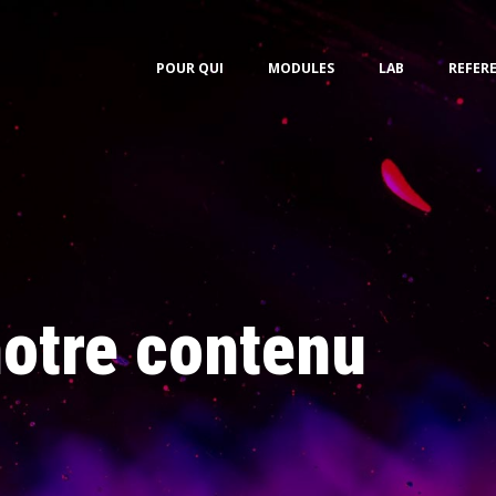
POUR QUI
MODULES
LAB
REFER
otre contenu