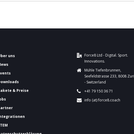
Force8 Ltd - Digital. Sport.
Über uns
Innovations.
News
Mühle Tiefenbrunnen,
Events
Seefeldstrasse 233, 8008 Zur
Downloads
- Switzerland
Pakete & Preise
+41 79 150 36 71
Jobs
info (at) force8.coach
Partner
Integrationen
FTEM
Datenschutzerklärung