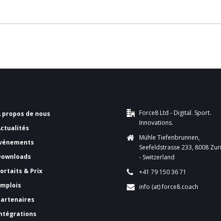
Force8 Ltd - Digital. Sport.
A propos de nous
Innovations.
Actualités
Mühle Tiefenbrunnen,
vénements
Seefeldstrasse 233, 8008 Zur
Downloads
- Switzerland
ortaits & Prix
+41 79 150 36 71
Emplois
info (at) force8.coach
Partenaires
Intégrations