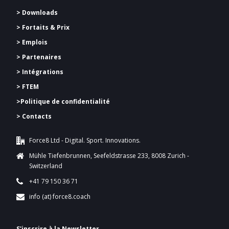
> Downloads
>
Fortaits & Prix
> Emplois
> Partenaires
> Intégrations
> FTEM
>
Politique de confidentialité
> Contacts
Force8 Ltd - Digital. Sport. Innovations.
Mühle Tiefenbrunnen, Seefeldstrasse 233, 8008 Zurich -
Switzerland
+41 79 150 36 71
info (at) force8.coach
S'inscrire à la Newsletter