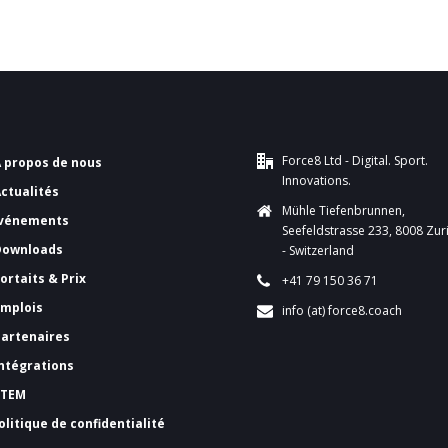
Force8 Ltd - Digital. Sport.
A propos de nous
Innovations.
Actualités
Mühle Tiefenbrunnen,
vénements
Seefeldstrasse 233, 8008 Zur
Downloads
- Switzerland
ortaits & Prix
+41 79 150 36 71
Emplois
info (at) force8.coach
Partenaires
Intégrations
FTEM
olitique de confidentialité