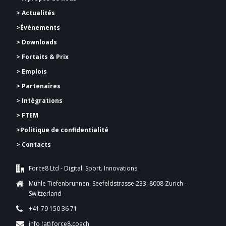
> Actualités
>Événements
> Downloads
>
Fortaits & Prix
> Emplois
> Partenaires
> Intégrations
> FTEM
>
Politique de confidentialité
> Contacts
Force8 Ltd - Digital. Sport. Innovations.
Mühle Tiefenbrunnen, Seefeldstrasse 233, 8008 Zurich -
Switzerland
+41 79 150 36 71
info (at) force8.coach