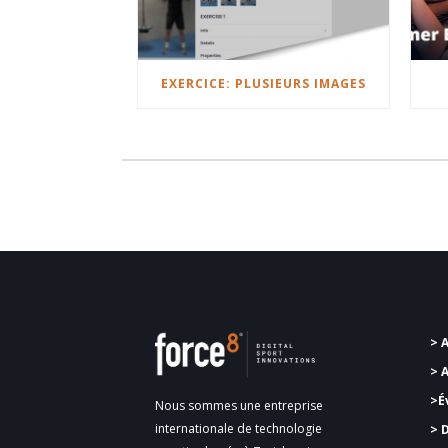
EXERCICE: PLUSIEURS IMAGES
> 
> 
>É
Nous sommes une entreprise
internationale de technologie
> 