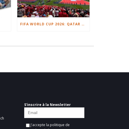
FIFA WORLD CUP 2026: QATAR VS. SWITZERLAND
S'inscrire à la Newsletter
ich
J'accepte la
politique de