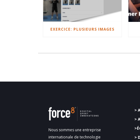
EXERCICE: PLUSIEURS IMAGES
> 
> 
>É
Nous sommes une entreprise
internationale de technologie
> 