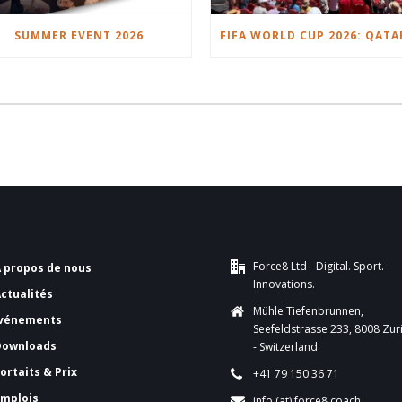
SUMMER EVENT 2026
Force8 Ltd - Digital. Sport.
A propos de nous
Innovations.
Actualités
Mühle Tiefenbrunnen,
vénements
Seefeldstrasse 233, 8008 Zur
Downloads
- Switzerland
ortaits & Prix
+41 79 150 36 71
Emplois
info (at) force8.coach