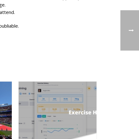
ge.
 attend.
ubliable.